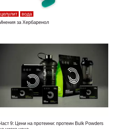
целулит
вода
Мнения за Хербаренол
Част 9: Цени на протеини: протеин Bulk Powders