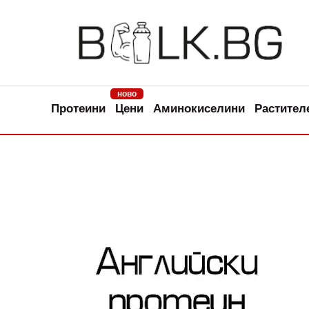
ново
Протеини
Цени
Аминокиселини
Растител