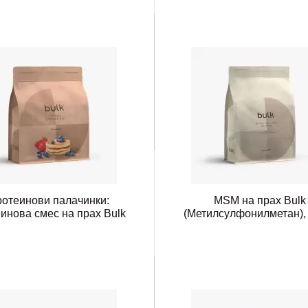
отеинови палачинки:
MSM на прах Bulk
инова смес на прах Bulk
(Метилсулфонилметан), 