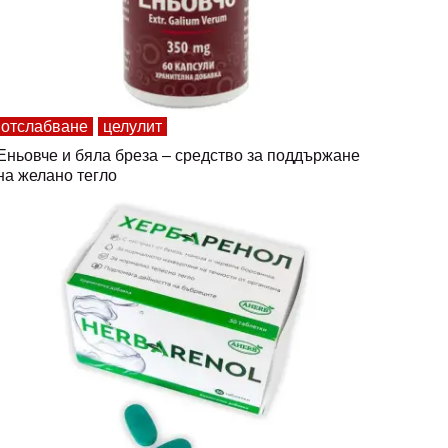
отслабване
целулит
Еньовче и бяла бреза – средство за поддържане
на желано тегло