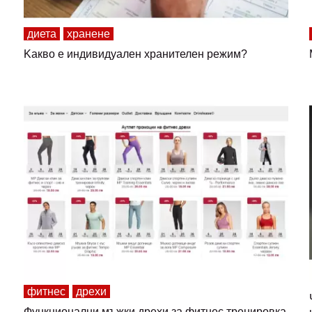
диета
хранене
Kакво е индивидуален хранителен режим?
фитнес
дрехи
Функционални мъжки дрехи за фитнес тренировка