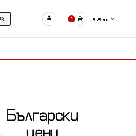
0
0.00 лв