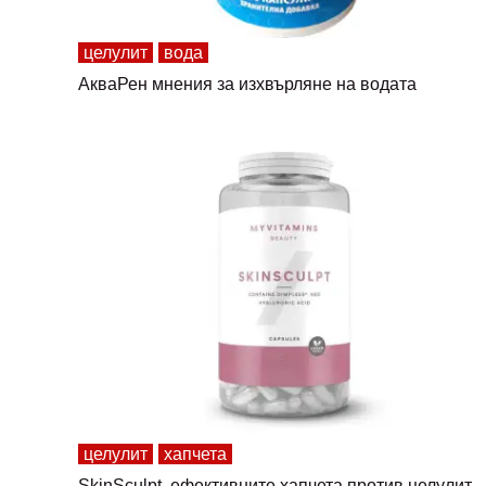
целулит
вода
АкваРен мнения за изхвърляне на водата
целулит
хапчета
SkinSculpt, ефективните хапчета против целулит