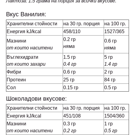
Лактоза: 1.5 грама на порция за всички вкусове.
Вкус Ванилия:
Хранителни стойности
на 30 гр. порция
на 100 гр.
Енергия kJ/kcal
458/110
1527/365
0.2 гр
Мазнини
0.6 гр
няма
от които наситени
няма
Въглехидрати
1.5 гр
5 гр
от които захари
0.4 гр
1.4 гр
Фибри
0.6 гр
2 гр
Протеин
25 гр
84 гр
Сол
0.15 гр
0.5 гр
Шоколадови вкусове:
Хранителни стойности
на 30 гр. порция
на 100 гр.
Енергия kJ/kcal
451/108
1504/360
Мазнини
0.3 гр
1 гр
от които наситени
0.2 гр
0.5 гр