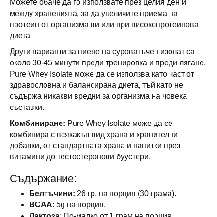
Можете обаче да го използвате през целия ден и
между храненията, за да увеличите приема на
протеин от организма ви или при високопротеинова
диета.
Други варианти за пиене на суроватъчен изолат са
около 30-45 минути преди тренировка и преди лягане.
Pure Whey Isolate може да се използва като част от
здравословна и балансирана диета, тъй като не
съдържа никакви вредни за организма на човека
съставки.
Комбиниране:
Pure Whey Isolate може да се
комбинира с всякакъв вид храна и хранителни
добавки, от стандартната храна и напитки през
витамини до тестостеронови буустери.
Съдържание:
Белтъчини:
26 гр. на порция (30 грама).
BCAA
: 5g на порция.
Лактоза
: По-малко от 1 грам на порция.