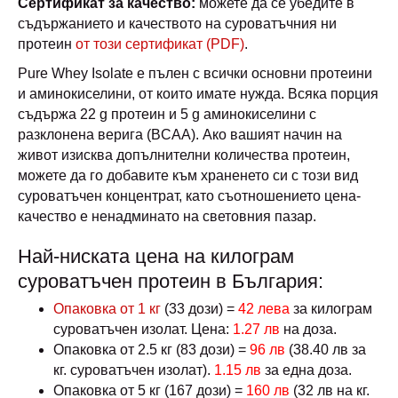
Сертификат за качество:
можете да се убедите в
съдържанието и качеството на суроватъчния ни
протеин
от този сертификат (PDF)
.
Pure Whey Isolate е пълен с всички основни протеини
и аминокиселини, от които имате нужда. Всяка порция
съдържа 22 g протеин и 5 g аминокиселини с
разклонена верига (BCAA). Ако вашият начин на
живот изисква допълнителни количества протеин,
можете да го добавите към храненето си с този вид
суроватъчен концентрат, като съотношението цена-
качество е ненадминато на световния пазар.
Най-ниската цена на килограм
суроватъчен протеин в България:
Опаковка от 1 кг
(33 дози) =
42 лева
за килограм
суроватъчен изолат. Цена:
1.27 лв
на доза.
Опаковка от 2.5 кг (83 дози) =
96 лв
(38.40 лв за
кг. суроватъчен изолат).
1.15 лв
за една доза.
Опаковка от 5 кг (167 дози) =
160 лв
(32 лв на кг.