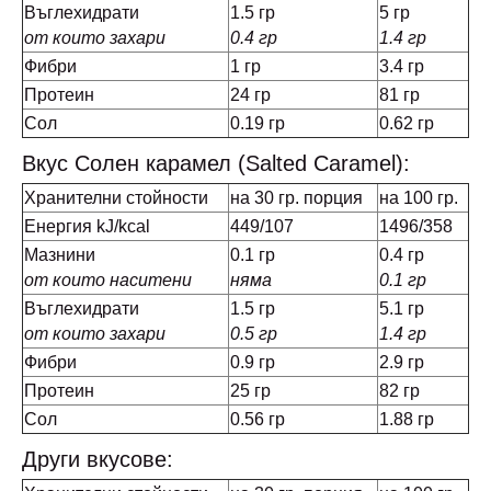
Въглехидрати
1.5 гр
5 гр
от които захари
0.4 гр
1.4 гр
Фибри
1 гр
3.4 гр
Протеин
24 гр
81 гр
Сол
0.19 гр
0.62 гр
Вкус Солен карамел (Salted Caramel):
Хранителни стойности
на 30 гр. порция
на 100 гр.
Енергия kJ/kcal
449/107
1496/358
Мазнини
0.1 гр
0.4 гр
от които наситени
няма
0.1 гр
Въглехидрати
1.5 гр
5.1 гр
от които захари
0.5 гр
1.4 гр
Фибри
0.9 гр
2.9 гр
Протеин
25 гр
82 гр
Сол
0.56 гр
1.88 гр
Други вкусове: