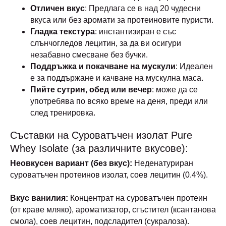
Отличен вкус
: Предлага се в над 20 чудесни
вкуса или без аромати за протеиновите пуристи.
Гладка текстура
: инстантизиран е със
слънчогледов лецитин, за да ви осигури
незабавно смесване без бучки.
Поддръжка и покачване на мускули
: Идеален
е за поддържане и качване на мускулна маса.
Пийте сутрин, обед или вечер
: може да се
употребява по всяко време на деня, преди или
след тренировка.
Съставки на Суроватъчен изолат Pure
Whey Isolate (за различните вкусове):
Неовкусен вариант (без вкус):
Неденатуриран
суроватъчен протеинов изолат, соев лецитин (0.4%).
Вкус ванилия:
Концентрат на суроватъчен протеин
(от краве мляко), ароматизатор, сгъстител (ксантанова
смола), соев лецитин, подсладител (сукралоза).