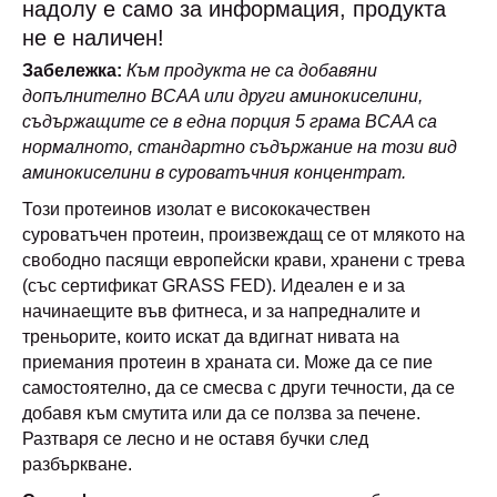
надолу е само за информация, продукта
не е наличен!
Забележка:
Към продукта не са добавяни
допълнително BCAA или други аминокиселини,
съдържащите се в една порция 5 грама BCAA са
нормалното, стандартно съдържание на този вид
аминокиселини в суроватъчния концентрат.
Този протеинов изолат е висококачествен
суроватъчен протеин, произвеждащ се от млякото на
свободно пасящи европейски крави, хранени с трева
(със сертификат GRASS FED). Идеален е и за
начинаещите във фитнеса, и за напредналите и
треньорите, които искат да вдигнат нивата на
приемания протеин в храната си. Може да се пие
самостоятелно, да се смесва с други течности, да се
добавя към смутита или да се ползва за печене.
Разтваря се лесно и не оставя бучки след
разбъркване.