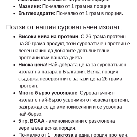
Мазнини
: По-малко от 1 грам на порция.
Въглехидрати
: По-малко от 1 грам в порция.
Ползи от нашия суроватъчен изолат:
Високи нива на протеин.
С 26 грама протеин
на 30 грама продукт, този суроватъчен протеин е
лесен начин да добавите допълнителни
протеини към вашата диета.
Ниска цена
! Най-добрата цена за суроватъчен
изолат на пазара в България. Всяка порция
съдържа невероятните за тази цена 26 грама
протеин.
Много бързо усвояване
: Суроватъчният
изолат е най-бързо усвоимия от човека протеин,
разгражда се до аминокиселини и се усвоява
най-бързо.
5 гр. BCAA
- аминокиселини с разклонена
верига във всяка порция.
По-малко от 1 г
лактоза
в една порция протеин.