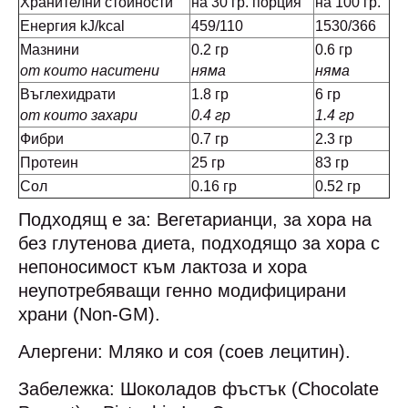
Хранителни стойности
на 30 гр. порция
на 100 гр.
Енергия kJ/kcal
459/110
1530/366
Мазнини
0.2 гр
0.6 гр
от които наситени
няма
няма
Въглехидрати
1.8 гр
6 гр
от които захари
0.4 гр
1.4 гр
Фибри
0.7 гр
2.3 гр
Протеин
25 гр
83 гр
Сол
0.16 гр
0.52 гр
Подходящ е за: Вегетарианци, за хора на
без глутенова диета, подходящо за хора с
непоносимост към лактоза и хора
неупотребяващи генно модифицирани
храни (Non-GM).
Алергени: Мляко и соя (соев лецитин).
Забележка: Шоколадов фъстък (Chocolate