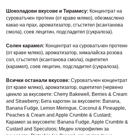
Шоколадови вкусове и Тирамису:
Концентрат на
суроватъчен протеин (от краве мляко), обезмаслено
какао на прах, ароматизатор, сгъстител (ксантанова
смола), соев лецитин, подсладител (сукралоза).
Солен карамел:
Концентрат на суроватъчен протеин
(от краве мляко), ароматизатор, хималайска розова
сол, сгъстител (ксантанова смола), оцветител
(карамел), соев лецитин, подсладител (сукралоза).
Всички останали вкусове:
Суроватъчен концентрат
(от краве мляко), ароматизатор, оцветител (червено
цвекло за вкусовете: Cherry Bakewell, Berries & Cream
and Strawberry; Бета каротин за вкусовете: Banana,
Banana Fudge, Lemon Meringue, Coconut & Pineapple,
Peaches & Cream and Apple Crumble & Custard;
Карамел за вкусовете: Banana Fudge, Apple Crumble &
Custard and Speculoos; Меден хлорофилин за