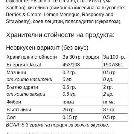
вкусовете: Pistachio Ice Cream), сгъстител (гума
Xanthan), киселина (лимонена киселина за вкусовете:
Berries & Cream, Lemon Meringue, Raspberry and
Strawberry), соев лецитин, подсладител (сукралоза).
Хранителни стойности на продукта:
Неовкусен вариант (без вкус)
Хранителни стойности
За 30 гр. порция
За 100 гр.
Енергия kJ/kcal
453/108
1507/361
Мазнини
0.2 гр.
0.5 гр.
от които наситени
0 гр.
0 гр.
Въглехидрати
0.6 гр.
2 гр.
от които захари
0.6 гр.
2 гр.
Фибри
няма
няма
Бълтъчини
26 гр.
87 гр.
Сол
0.15 гр.
0.5 гр.
BCAA: 5.3 грама на порция за всички вкусове.