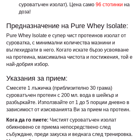
суроватъчен изолат). Цена само
96 стотинки
на
доза!
Предназначение на Pure Whey Isolate:
Pure Whey Isolate е супер чист протеинов изолат от
суроватка, с минимални количества мазнини и
въглехидрати в него. Когато искате бързо усвояване
на протеина, максимална чистота и постижения, той е
най-добрия избор.
Указания за прием:
Смесете 1 лъжичка (приблизително 30 грама)
суроватъчен протеин с 200 мл. вода в шейкър и
разбъркайте. Използвайте от 1 до 5 порции дневно в
зависимост от изискванията Ви за прием на протеин.
Кога да го пиете:
Чистият суроватъчен изолат
обикновено се приема непосредствено след
събуждане, преди закуска и веднага след тренировка.